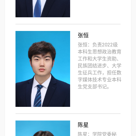
张恒
张恒：负责2022级
本科生思想政治教育
工作和大学生资助、
民族团结进步、大学
生征兵工作，​担任数
字媒体技术专业本科
生党支部书记。
陈星
陈星：学院党委秘