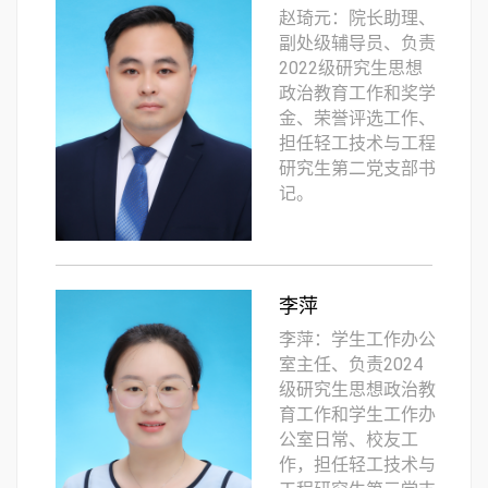
赵琦元：院长助理、
副处级辅导员、负责
2022级研究生思想
政治教育工作和奖学
金、荣誉评选工作、
担任轻工技术与工程
研究生第二党支部书
记。
李萍
李萍：学生工作办公
室主任、负责2024
级研究生思想政治教
育工作和学生工作办
公室日常、校友工
作，担任轻工技术与