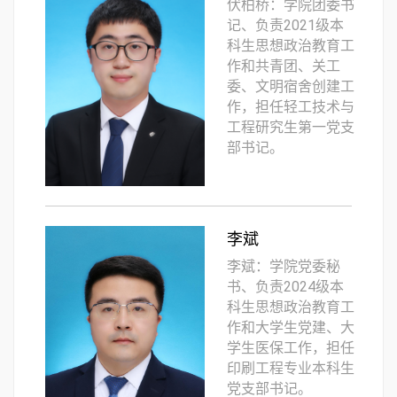
伏柏桥：学院团委书
记、负责2021级本
科生思想政治教育工
作和共青团、关工
委、文明宿舍创建工
作，担任轻工技术与
工程研究生第一党支
部书记。
李斌
李斌：学院党委秘
书、负责2024级本
科生思想政治教育工
作和大学生党建、大
学生医保工作，担任
印刷工程专业本科生
党支部书记。