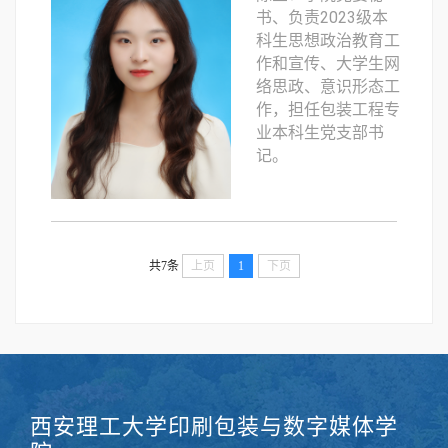
书、负责2023级本
科生思想政治教育工
作和宣传、大学生网
络思政、意识形态工
作，担任包装工程专
业本科生党支部书
记。
共7条
上页
1
下页
西安理工大学印刷包装与数字媒体学