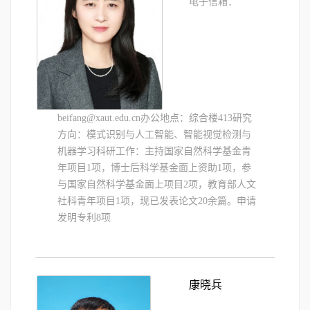
电子信箱：
beifang@xaut.edu.cn办公地点：综合楼413研究
方向：模式识别与人工智能、智能视觉检测与
机器学习科研工作：主持国家自然科学基金青
年项目1项，博士后科学基金面上资助1项，参
与国家自然科学基金面上项目2项，教育部人文
社科青年项目1项，现已发表论文20余篇。申请
发明专利8项
康晓兵