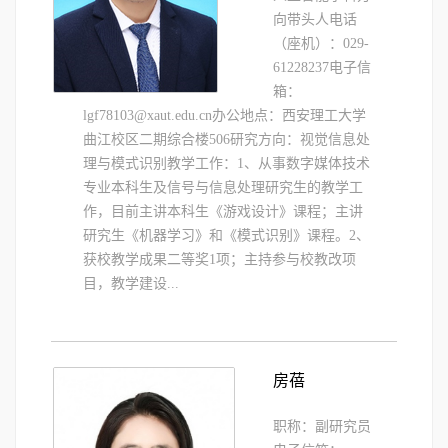
向带头人电话
（座机）：029-
61228237电子信
箱：
lgf78103@xaut.edu.cn办公地点：西安理工大学
曲江校区二期综合楼506研究方向：视觉信息处
理与模式识别教学工作：1、从事数字媒体技术
专业本科生及信号与信息处理研究生的教学工
作，目前主讲本科生《游戏设计》课程；主讲
研究生《机器学习》和《模式识别》课程。2、
获校教学成果二等奖1项；主持参与校教改项
目，教学建设...
房蓓
职称：副研究员