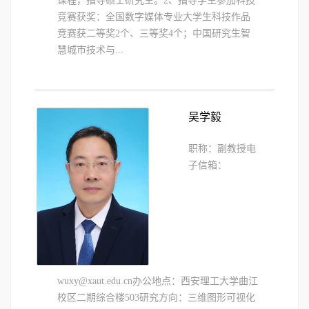
课程，指导硕士研究生。2、指导学生参加科技
竞赛获奖：全国数字媒体专业大学生科技作品
竞赛获二等奖2个、三等奖4个；中国研究生智
慧城市技术与...
吴学毅
职称：副教授电
子信箱：
wuxy@xaut.edu.cn办公地点：西安理工大学曲江
校区二期综合楼503研究方向：三维图形可视化