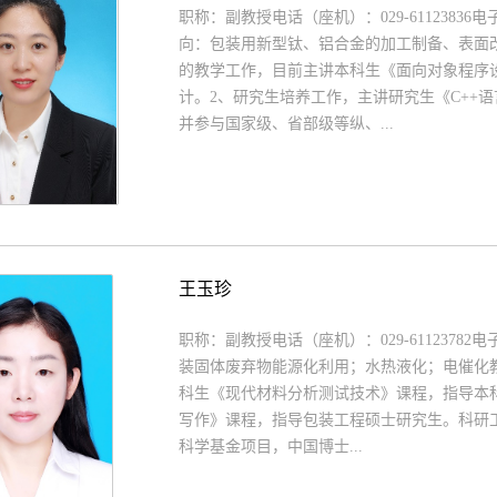
职称：副教授电话（座机）：029-61123836电子信
向：包装用新型钛、铝合金的加工制备、表面
的教学工作，目前主讲本科生《面向对象程序
计。2、研究生培养工作，主讲研究生《C++
并参与国家级、省部级等纵、...
王玉珍
职称：副教授电话（座机）：029-61123782电子
装固体废弃物能源化利用；水热液化；电催化
科生《现代材料分析测试技术》课程，指导本
写作》课程，指导包装工程硕士研究生。科研
科学基金项目，中国博士...