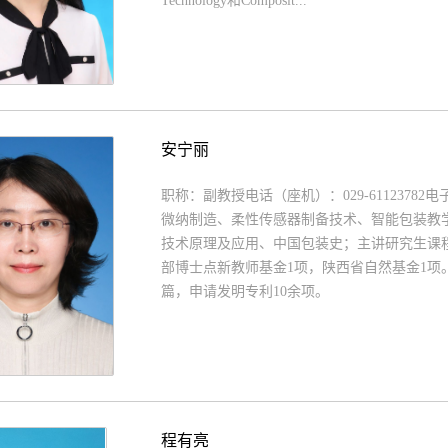
Technology和Composit...
安宁丽
职称：副教授电话（座机）：029-61123782电子
微纳制造、柔性传感器制备技术、智能包装教
技术原理及应用、中国包装史；主讲研究生课程
部博士点新教师基金1项，陕西省自然基金1项
篇，申请发明专利10余项。
程有亮