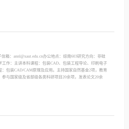
信箱：annl@xaut.edu.cn办公地点：综南603研究方向：非硅
学工作：主讲本科课程：包装CAD、包装工程导论、印刷电子
：包装CAD/CAM原理及应用。主持国家自然基金2项，教育
。参与国家级及省部级各类科研项目20余项，发表论文20余