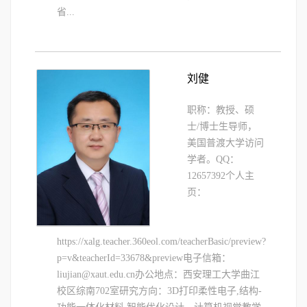
省...
刘健
职称：教授、硕
士/博士生导师，
美国普渡大学访问
学者。QQ：
12657392个人主
页：
https://xalg.teacher.360eol.com/teacherBasic/preview?
p=v&teacherId=33678&preview电子信箱：
liujian@xaut.edu.cn办公地点：西安理工大学曲江
校区综南702室研究方向：3D打印柔性电子,结构-