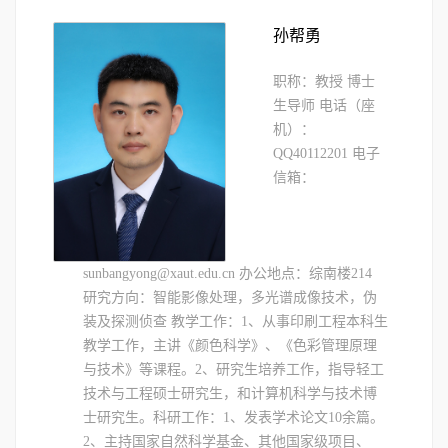
​孙帮勇
职称：教授 博士
生导师 电话（座
机）：
QQ40112201 电子
信箱：
sunbangyong@xaut.edu.cn 办公地点：综南楼214
研究方向：智能影像处理，多光谱成像技术，伪
装及探测侦查 教学工作：1、从事印刷工程本科生
教学工作，主讲《颜色科学》、《色彩管理原理
与技术》等课程。2、研究生培养工作，指导轻工
技术与工程硕士研究生，和计算机科学与技术博
士研究生。科研工作：1、发表学术论文10余篇。
2、主持国家自然科学基金、其他国家级项目、